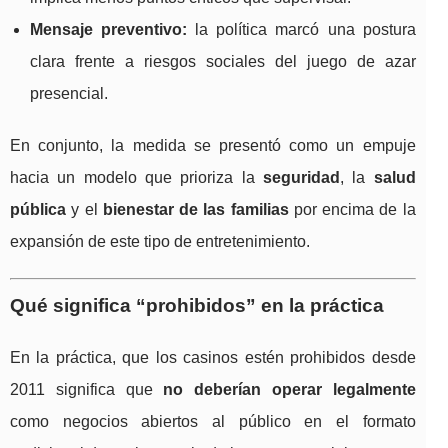
Mensaje preventivo:
la política marcó una postura
clara frente a riesgos sociales del juego de azar
presencial.
En conjunto, la medida se presentó como un empuje
hacia un modelo que prioriza la
seguridad
, la
salud
pública
y el
bienestar de las familias
por encima de la
expansión de este tipo de entretenimiento.
Qué significa “prohibidos” en la práctica
En la práctica, que los casinos estén prohibidos desde
2011 significa que
no deberían operar legalmente
como negocios abiertos al público en el formato