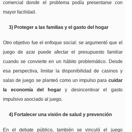
comercial donde el problema podía presentarse con
mayor facilidad.
3) Proteger a las familias y el gasto del hogar
Otro objetivo fue el enfoque social: se argumentó que el
juego de azar puede afectar el presupuesto familiar
cuando se convierte en un hábito problemático. Desde
esa perspectiva, limitar la disponibilidad de casinos y
salas de juego se planteó como un impulso para
cuidar
la economía del hogar
y desincentivar el gasto
impulsivo asociado al juego.
4) Fortalecer una visión de salud y prevención
En el debate público, también se vinculó el juego