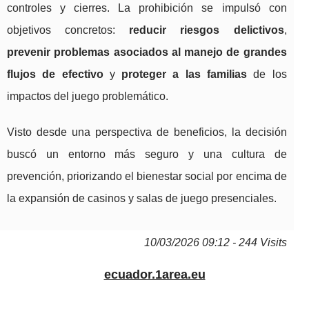
controles y cierres. La prohibición se impulsó con
objetivos concretos:
reducir riesgos delictivos
,
prevenir problemas asociados al manejo de grandes
flujos de efectivo
y
proteger a las familias
de los
impactos del juego problemático.
Visto desde una perspectiva de beneficios, la decisión
buscó un entorno más seguro y una cultura de
prevención, priorizando el bienestar social por encima de
la expansión de casinos y salas de juego presenciales.
10/03/2026 09:12 - 244 Visits
ecuador.1area.eu