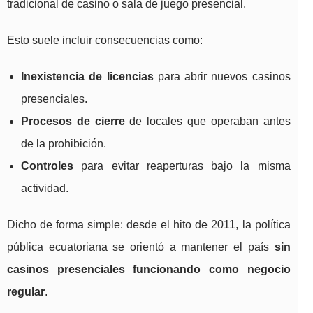
tradicional de casino o sala de juego presencial.
Esto suele incluir consecuencias como:
Inexistencia de licencias
para abrir nuevos casinos
presenciales.
Procesos de cierre
de locales que operaban antes
de la prohibición.
Controles
para evitar reaperturas bajo la misma
actividad.
Dicho de forma simple: desde el hito de 2011, la política
pública ecuatoriana se orientó a mantener el país
sin
casinos presenciales funcionando como negocio
regular
.