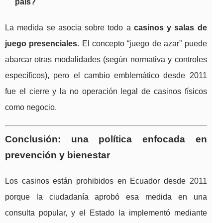
país?
La medida se asocia sobre todo a
casinos y salas de
juego presenciales
. El concepto “juego de azar” puede
abarcar otras modalidades (según normativa y controles
específicos), pero el cambio emblemático desde 2011
fue el cierre y la no operación legal de casinos físicos
como negocio.
Conclusión: una política enfocada en
prevención y bienestar
Los casinos están prohibidos en Ecuador desde 2011
porque la ciudadanía aprobó esa medida en una
consulta popular, y el Estado la implementó mediante