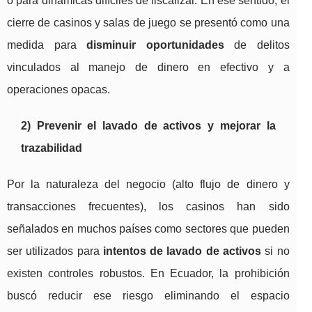
o para dinámicas difíciles de fiscalizar. En ese sentido, el
cierre de casinos y salas de juego se presentó como una
medida para
disminuir oportunidades
de delitos
vinculados al manejo de dinero en efectivo y a
operaciones opacas.
2) Prevenir el lavado de activos y mejorar la
trazabilidad
Por la naturaleza del negocio (alto flujo de dinero y
transacciones frecuentes), los casinos han sido
señalados en muchos países como sectores que pueden
ser utilizados para
intentos de lavado de activos
si no
existen controles robustos. En Ecuador, la prohibición
buscó reducir ese riesgo eliminando el espacio